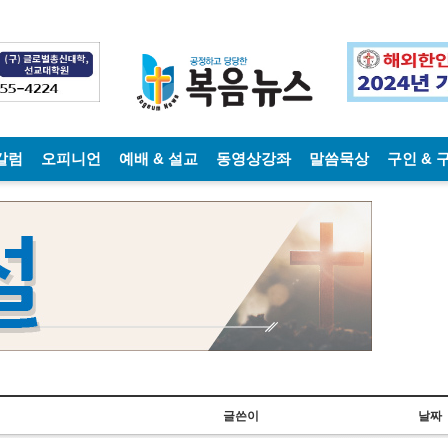
칼럼
오피니언
예배 & 설교
동영상강좌
말씀묵상
구인 & 
글쓴이
날짜