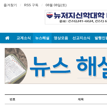
즐겨찾기
RSS 구독
08월 08일(토)
교계소식
뉴스해설
영상모음
선교지소식
발행인
번호
제목