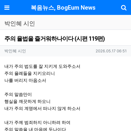
기
메뉴
복음뉴스, BogEum News
박인혜 시인
주의 율법을 즐거워하나이다 (시편 119편)
작성자 정보
작성
작성일
박인혜 시인
2026.05.17 06:51
컨텐츠 정보
본문
내가 주의 법도를 잘 지키게 도와주소서
주의 율례들을 지키오리니
나를 버리지 마옵소서
주의 말씀만이
행실을 깨끗하게 하오니
내가 주의 계명에서 떠나지 않게 하소서
내가 주께 범죄하지 아니하려 하여
주의 말씀을 내 마음에 두나이다