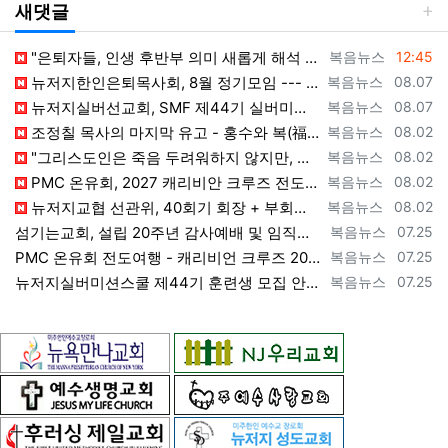
새댓글
등록자
등록일
"은퇴자들, 인생 후반부 의미 새롭게 해석 --- 하나님(복음+선교)길에 나서자" [2026년 8월 8일 토요일 자 뉴욕일보 기사] ==> ht…
복음뉴스
12:45
등록자
등록일
뉴저지한인은퇴목사회, 8월 정기모임 --- "요한처럼 예수님만 높이며 살자" [2026년 8월 7일 금요일 자 뉴욕일보 기사] ==> https…
복음뉴스
08.07
등록자
등록일
뉴저지실버선교회, SMF 제44기 실버미션스쿨 수강생 모집 [2026년 8월 7일 금요일 자 뉴욕일보 기사] ==> https://www.bog…
복음뉴스
08.07
등록자
등록일
조정칠 목사의 마지막 유고 - 홍수와 복(福) 자(字) [2026년 8월 1일 토요일 자 뉴욕일보 기사] ==> https://www.bogeu…
복음뉴스
08.02
등록자
등록일
"그리스도인은 죽음 두려워하지 않지만, 살아 있는 동안 다른 사람의 유익 + 믿음의 진보 위해 살아야" [2026년 7월 31일 금요일 자 뉴욕…
복음뉴스
08.02
등록자
등록일
PMC 온유회, 2027 캐리비안 크루즈 전도여행 참가자 모집 [2026년 7월 31일 금요일 자 뉴욕일보 기사] ==> https://www.…
복음뉴스
08.02
등록자
등록일
뉴저지교협 선관위, 40회기 회장 + 부회장 등록 + 추천 절차 공고 --- 8월 28일 등록 마감, 9월 28일 선거 [2026년 7월 29일…
복음뉴스
08.02
등록자
등록일
섬기는교회, 설립 20주년 감사예배 및 임직식 --- "이제 더 힘차게 창공을 날자" [2026년 7월 25일 토요일 자 뉴욕일보 기사] ==>…
복음뉴스
07.25
등록자
등록일
PMC 온유회 전도여행 - 캐리비언 크루즈 2027 안내 ==> https://www.bogeumnews.com/gnu54/bbs/board.p…
복음뉴스
07.25
등록자
등록일
뉴저지실버미션스쿨 제44기 훈련생 모집 안내 ==> https://www.bogeumnews.com/gnu54/bbs/board.php?bo_t…
복음뉴스
07.25