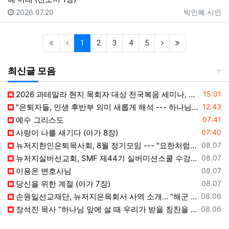
등록일
등록자
2026.07.20
박인혜 시인
(current)
(next)
(last)
1
2
3
4
5
최신글 모음
등록일
2026 과테말라 현지 목회자 대상 천국복음 세미나, Peten 지역서 시작
15:01
등록일
"은퇴자들, 인생 후반부 의미 새롭게 해석 --- 하나님(복음+선교) 길에 나서자"
12:43
등록일
예수 그리스도
07:41
등록일
사랑이 나를 새기다 (아가 8장)
07:40
등록일
뉴저지한인은퇴목사회, 8월 정기모임 --- "요한처럼 예수님만 높이며 살자"
08.07
등록일
뉴저지실버선교회, SMF 제44기 실버미션스쿨 수강생 모집
08.07
등록일
이용온 변호사님
08.07
등록일
당신을 위한 계절 (아가 7장)
08.07
등록일
손원일선교재단, 뉴저지은목회서 사역 소개… “해군 함정마다 예배 공동체 세우는 일에 기도와 협력을”
08.06
등록일
장석진 목사 “하나님 앞에 설 때 우리가 받을 칭찬을 생각하라”
08.06