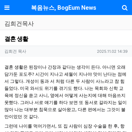
기
메뉴
복음뉴스, BogEum News
김희건목사
결혼 생활
작성자 정보
작성
작성일
김희건 목사
2025.11.02 14:39
컨텐츠 정보
본문
결혼 생활은 된장이나 간장과 같다는 생각이 든다. 아니면 오래
담가둔 포도주? 시간이 지나고 세월이 지나야 맛이 난다는 점에
서 그렇다. 개성이 동과 서 처럼 다른 두 사람이 사느라고 참 힘
들었다. 미국 와서도 위기를 겪기도 했다. 나는 목회와 신학 교
육에 정신을 쏟고 사니, 옆에서 어떻게 사는지에 대해 마음쓰지
못했다. 그러나 서로 얘기를 하다 보면 또 동서로 갈라지는 일이
많아 나는 대부분 침묵으로 살아왔고, 다른 편에서는 그것이 불
만이었던 것 같다.
그런데 나이를 먹어가면서, 또 집 사람이 심장 수술을 한 후, 항