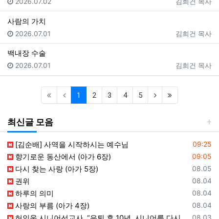
등록일
등록자
2026.07.02
김희건 목사
사람의 가치
등록일
등록자
2026.07.01
김희건 목사
백내장 수술
등록일
등록자
2026.07.01
김희건 목사
(current)
(next)
(last)
1
2
3
4
5
최신글 모음
등록일
[김순배] 사역을 시작하시는 예수님
09:25
등록일
향기로운 동산에서 (아가 6장)
09:05
등록일
다시 찾는 사랑 (아가 5장)
08.05
등록일
권위
08.04
등록일
하루의 의미
08.04
등록일
사랑의 부름 (아가 4장)
08.04
등록일
허인욱 시니어선교사, “은퇴 후 10년, 시니어를 다시 선교사로 세우는 사역에 헌신”
08.03