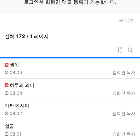
로그인한 회원만 댓글 등록이 가능합니다.
목록
전체
172
/ 1 페이지
게시물 
게시
권위
등록일
등록자
08.04
김희건 목사
하루의 의미
등록일
등록자
08.04
김희건 목사
가짜 메시아
등록일
등록자
08.02
김희건 목사
얼굴
등록일
등록자
08.01
김희건 목사