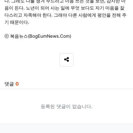
다. 그래도 나를 챙겨 주느라고 마음 쓰는 것을 보면, 감사한 마
음이 든다. 노년이 되어 사는 일에 무엇 보다도 자기 마음을 잘
다스리고 자족해야 한다. 그래야 다른 사람에게 평안을 전해 주
기 때문이다.
ⓒ 복음뉴스(BogEumNews.Com)
SNS 공유
관련자료
댓글
0
등록된 댓글이 없습니다.