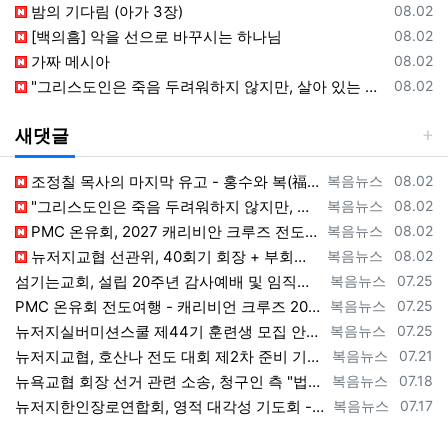
등록일
밤의 기다림 (아가 3장)
08.02
등록일
[백의흠] 악을 선으로 바꾸시는 하나님
08.02
등록일
가짜 메시아
08.02
등록일
"그리스도인은 죽음 두려워하지 않지만, 살아 있는 동안 다른 사람의 유익 + 믿음의 진보 위해 살아야"
08.02
새댓글
등록자
등록일
조정칠 목사의 마지막 유고 - 홍수와 복(福) 자(字) [2026년 8월 1일 토요일 자 뉴욕일보 기사] ==> https://www.bogeu…
복음뉴스
08.02
등록자
등록일
"그리스도인은 죽음 두려워하지 않지만, 살아 있는 동안 다른 사람의 유익 + 믿음의 진보 위해 살아야" [2026년 7월 31일 금요일 자 뉴욕…
복음뉴스
08.02
등록자
등록일
PMC 온유회, 2027 캐리비안 크루즈 전도여행 참가자 모집 [2026년 7월 31일 금요일 자 뉴욕일보 기사] ==> https://www.…
복음뉴스
08.02
등록자
등록일
뉴저지교협 선관위, 40회기 회장 + 부회장 등록 + 추천 절차 공고 --- 8월 28일 등록 마감, 9월 28일 선거 [2026년 7월 29일…
복음뉴스
08.02
등록자
등록일
섬기는교회, 설립 20주년 감사예배 및 임직식 --- "이제 더 힘차게 창공을 날자" [2026년 7월 25일 토요일 자 뉴욕일보 기사] ==>…
복음뉴스
07.25
등록자
등록일
PMC 온유회 전도여행 - 캐리비언 크루즈 2027 안내 ==> https://www.bogeumnews.com/gnu54/bbs/board.p…
복음뉴스
07.25
등록자
등록일
뉴저지실버미션스쿨 제44기 훈련생 모집 안내 ==> https://www.bogeumnews.com/gnu54/bbs/board.php?bo_t…
복음뉴스
07.25
등록자
등록일
뉴저지교협, 호산나 전도 대회 제2차 준비 기도회 --- "사람이 아니라 하나님께서 일하신다" [2026년 7월 21일 화요일 자 뉴욕일보 기사…
복음뉴스
07.21
등록자
등록일
뉴욕교협 회장 선거 관련 소송, 청구인 측 "법원 조속한 결정과 심리ㅜ 요청" [2026년 7월 18일 토요일 자 뉴욕일보 기사] ==> htt…
복음뉴스
07.18
등록자
등록일
뉴저지한인장로연합회, 영적 대각성 기도회 --- "우리의 기준은 하나님 말씀" [2026년 7월 17일 금요일 자 뉴욕일보 기사] ==> htt…
복음뉴스
07.17