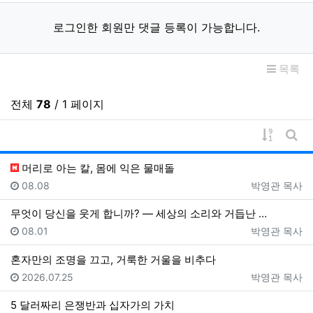
로그인한 회원만 댓글 등록이 가능합니다.
목록
전체
78
/ 1 페이지
게시물 
게시
머리로 아는 칼, 몸에 익은 물매돌
등록일
등록자
08.08
박영관 목사
무엇이 당신을 웃게 합니까? — 세상의 소리와 거듭난 …
등록일
등록자
08.01
박영관 목사
혼자만의 조명을 끄고, 거룩한 거울을 비추다
등록일
등록자
2026.07.25
박영관 목사
5 달러짜리 은쟁반과 십자가의 가치