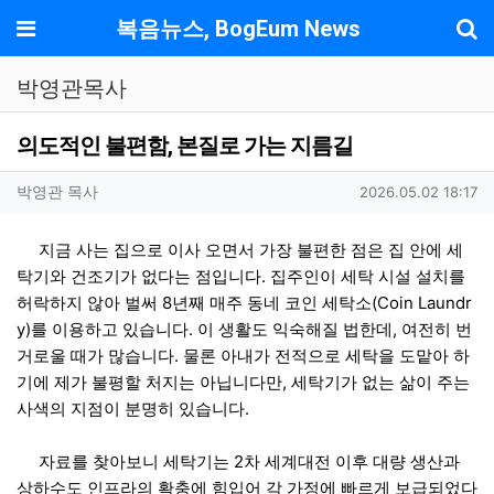
기
메뉴
복음뉴스, BogEum News
박영관목사
의도적인 불편함, 본질로 가는 지름길
작성자 정보
작성
작성일
박영관 목사
2026.05.02 18:17
컨텐츠 정보
본문
지금 사는 집으로 이사 오면서 가장 불편한 점은 집 안에 세
탁기와 건조기가 없다는 점입니다. 집주인이 세탁 시설 설치를
허락하지 않아 벌써 8년째 매주 동네 코인 세탁소(Coin Laundr
y)를 이용하고 있습니다. 이 생활도 익숙해질 법한데, 여전히 번
거로울 때가 많습니다. 물론 아내가 전적으로 세탁을 도맡아 하
기에 제가 불평할 처지는 아닙니다만, 세탁기가 없는 삶이 주는
사색의 지점이 분명히 있습니다.
자료를 찾아보니 세탁기는 2차 세계대전 이후 대량 생산과
상하수도 인프라의 확충에 힘입어 각 가정에 빠르게 보급되었다