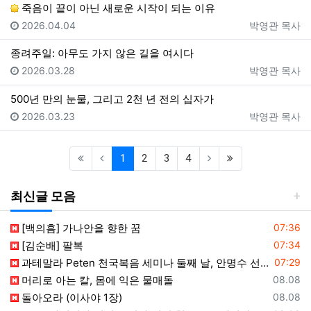
죽음이 끝이 아닌 새로운 시작이 되는 이유
등록일
등록자
2026.04.04
박영관 목사
종려주일: 아무도 가지 않은 길을 여시다
등록일
등록자
2026.03.28
박영관 목사
500년 만의 눈물, 그리고 2천 년 전의 십자가
등록일
등록자
2026.03.23
박영관 목사
(current)
(last)
1
2
3
4
최신글 모음
등록일
[백의흠] 가나안을 향한 꿈
07:36
등록일
[김순배] 팔복
07:34
등록일
과테말라 Peten 천국복음 세미나 둘째 날, 안명수 선교사 강의와 수료식 진행
07:29
등록일
머리로 아는 칼, 몸에 익은 물매돌
08.08
등록일
돌아오라 (이사야 1장)
08.08