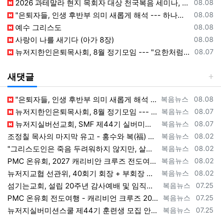
등록일
2026 과테말라 현지 목회자 대상 천국복음 세미나, Peten 지역서 시작
08.08
등록일
"은퇴자들, 인생 후반부 의미 새롭게 해석 --- 하나님(복음+선교) 길에 나서자"
08.08
등록일
예수 그리스도
08.08
등록일
사랑이 나를 새기다 (아가 8장)
08.08
등록일
뉴저지한인은퇴목사회, 8월 정기모임 --- "요한처럼 예수님만 높이며 살자"
08.07
새댓글
등록자
등록일
"은퇴자들, 인생 후반부 의미 새롭게 해석 --- 하나님(복음+선교)길에 나서자" [2026년 8월 8일 토요일 자 뉴욕일보 기사] ==> ht…
복음뉴스
08.08
등록자
등록일
뉴저지한인은퇴목사회, 8월 정기모임 --- "요한처럼 예수님만 높이며 살자" [2026년 8월 7일 금요일 자 뉴욕일보 기사] ==> https…
복음뉴스
08.07
등록자
등록일
뉴저지실버선교회, SMF 제44기 실버미션스쿨 수강생 모집 [2026년 8월 7일 금요일 자 뉴욕일보 기사] ==> https://www.bog…
복음뉴스
08.07
등록자
등록일
조정칠 목사의 마지막 유고 - 홍수와 복(福) 자(字) [2026년 8월 1일 토요일 자 뉴욕일보 기사] ==> https://www.bogeu…
복음뉴스
08.02
등록자
등록일
"그리스도인은 죽음 두려워하지 않지만, 살아 있는 동안 다른 사람의 유익 + 믿음의 진보 위해 살아야" [2026년 7월 31일 금요일 자 뉴욕…
복음뉴스
08.02
등록자
등록일
PMC 온유회, 2027 캐리비안 크루즈 전도여행 참가자 모집 [2026년 7월 31일 금요일 자 뉴욕일보 기사] ==> https://www.…
복음뉴스
08.02
등록자
등록일
뉴저지교협 선관위, 40회기 회장 + 부회장 등록 + 추천 절차 공고 --- 8월 28일 등록 마감, 9월 28일 선거 [2026년 7월 29일…
복음뉴스
08.02
등록자
등록일
섬기는교회, 설립 20주년 감사예배 및 임직식 --- "이제 더 힘차게 창공을 날자" [2026년 7월 25일 토요일 자 뉴욕일보 기사] ==>…
복음뉴스
07.25
등록자
등록일
PMC 온유회 전도여행 - 캐리비언 크루즈 2027 안내 ==> https://www.bogeumnews.com/gnu54/bbs/board.p…
복음뉴스
07.25
등록자
등록일
뉴저지실버미션스쿨 제44기 훈련생 모집 안내 ==> https://www.bogeumnews.com/gnu54/bbs/board.php?bo_t…
복음뉴스
07.25