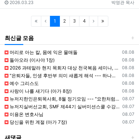
등록일
등록자
2026.03.23
박영관 목사
(current)
(last)
1
2
3
4
최신글 모음
등록일
머리로 아는 칼, 몸에 익은 물매돌
08.08
등록일
돌아오라 (이사야 1장)
08.08
등록일
2026 과테말라 현지 목회자 대상 천국복음 세미나, Peten 지역서 시작
08.08
등록일
"은퇴자들, 인생 후반부 의미 새롭게 해석 --- 하나님(복음+선교) 길에 나서자"
08.08
등록일
예수 그리스도
08.08
등록일
사랑이 나를 새기다 (아가 8장)
08.08
등록일
뉴저지한인은퇴목사회, 8월 정기모임 --- "요한처럼 예수님만 높이며 살자"
08.07
등록일
뉴저지실버선교회, SMF 제44기 실버미션스쿨 수강생 모집
08.07
등록일
이용온 변호사님
08.07
등록일
당신을 위한 계절 (아가 7장)
08.07
새댓글