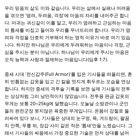
우리 믿음의 삶도 이와 같습니다. 우리는 삶에서 실패나 어려움
을 겪으면 ‘염려, 두려움, 걱정’에 마음의 자리를 내어주곤 합니
다. 마귀는 귀신같이 이를 알고, 우리가 염려하고 근심하는 마음
의 틈새를 비집고 들어와 우리를 무너뜨리려 합니다. 우리가 염
려와 걱정을 단호히 거부해야 하는 영적 이유가 바로 여기 있습
니다. 하지만 하나님은 우리에게 두려워하는 마음이나 걱정, 근
심을 주시는 분이 아닙니다. 하나님이 우리에게 주시는 마음은
오직 능력과 사랑과 절제하는 마음입니다(딤후 1:7).
중세 시대 ‘전신갑주(Full Armor)’를 입은 기사들을 떠올리면, 흔
히 빈틈없는 갑옷을 입고 긴 칼을 멋지게 휘두르는 모습을 연상
합니다. 하지만 중세의 격투술 기록을 보면 실제 기사들의 전투
는 상상처럼 그리 낭만적이지 않았습니다. 전투용 판금 갑옷의
무게는 보통 20~25kg에 달했습니다. 오늘날 소방관이나 군인
들의 완전군장 못지않은 육중한 무게입니다. 온몸이 강철로 둘
러싸여 있다 보니, 기사들은 상대의 눈구멍, 목, 겨드랑이, 팔꿈
치 안쪽, 무릎 뒤, 장갑 사이 같은 작은 ‘틈새’만을 노렸습니다. 그
래서 기사들의 싸움에서 가장 중요한 기술은 먼저 상대를 넘어