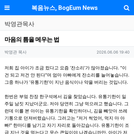
기
메뉴
복음뉴스, BogEum News
박영관목사
마음의 틈을 메우는 법
작성자 정보
작성
작성일
박영관 목사
2026.06.06 19:40
컨텐츠 정보
본문
저희 집 아이가 조금 컸다고 요즘 ‘잔소리’가 많아졌습니다. "이
건 되고 저건 안 된다"며 엄마 아빠에게 잔소리를 늘어놓습니다.
그중 하나가 ‘유통기한’이 지난 음식이나 약을 버리는 것입니다.
한번은 부엌 찬장 한구석에서 김을 찾았습니다. 유통기한이 일
주일 남짓 지났더군요. 저야 당연히 그냥 먹으려고 했습니다. 그
런데 이를 본 아이는 유통기한을 확인하더니, 김을 빼앗아 쓰레
기통으로 던져버렸습니다. 그러고는 "저거 썩었어, 먹지 마 아
빠!" 한마디를 남기고 자기 자리로 돌아갔습니다. 유통기한이 조
금 지난 것을 먹는다고 무슨 큰일이야 나겠습니까만, 아이가 저