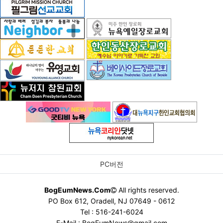
PC버전
BogEumNews.Com
All rights reserved.
PO Box 612, Oradell, NJ 07649 - 0612
Tel : 516-241-6024
E-Mail : BogEumNews@gmail.com