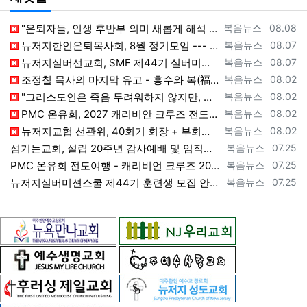
등록자
등록일
"은퇴자들, 인생 후반부 의미 새롭게 해석 --- 하나님(복음+선교)길에 나서자" [2026년 8월 8일 토요일 자 뉴욕일보 기사] ==> ht…
복음뉴스
08.08
등록자
등록일
뉴저지한인은퇴목사회, 8월 정기모임 --- "요한처럼 예수님만 높이며 살자" [2026년 8월 7일 금요일 자 뉴욕일보 기사] ==> https…
복음뉴스
08.07
등록자
등록일
뉴저지실버선교회, SMF 제44기 실버미션스쿨 수강생 모집 [2026년 8월 7일 금요일 자 뉴욕일보 기사] ==> https://www.bog…
복음뉴스
08.07
등록자
등록일
조정칠 목사의 마지막 유고 - 홍수와 복(福) 자(字) [2026년 8월 1일 토요일 자 뉴욕일보 기사] ==> https://www.bogeu…
복음뉴스
08.02
등록자
등록일
"그리스도인은 죽음 두려워하지 않지만, 살아 있는 동안 다른 사람의 유익 + 믿음의 진보 위해 살아야" [2026년 7월 31일 금요일 자 뉴욕…
복음뉴스
08.02
등록자
등록일
PMC 온유회, 2027 캐리비안 크루즈 전도여행 참가자 모집 [2026년 7월 31일 금요일 자 뉴욕일보 기사] ==> https://www.…
복음뉴스
08.02
등록자
등록일
뉴저지교협 선관위, 40회기 회장 + 부회장 등록 + 추천 절차 공고 --- 8월 28일 등록 마감, 9월 28일 선거 [2026년 7월 29일…
복음뉴스
08.02
등록자
등록일
섬기는교회, 설립 20주년 감사예배 및 임직식 --- "이제 더 힘차게 창공을 날자" [2026년 7월 25일 토요일 자 뉴욕일보 기사] ==>…
복음뉴스
07.25
등록자
등록일
PMC 온유회 전도여행 - 캐리비언 크루즈 2027 안내 ==> https://www.bogeumnews.com/gnu54/bbs/board.p…
복음뉴스
07.25
등록자
등록일
뉴저지실버미션스쿨 제44기 훈련생 모집 안내 ==> https://www.bogeumnews.com/gnu54/bbs/board.php?bo_t…
복음뉴스
07.25