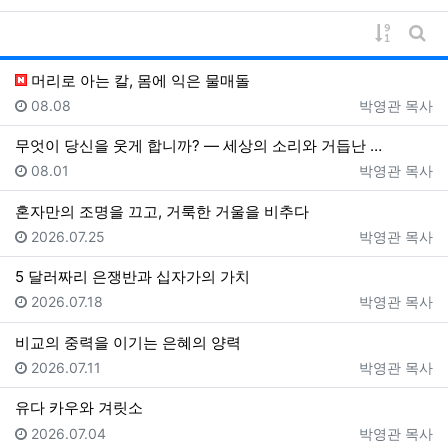
게시물 
게시
머리로 아는 칼, 몸에 익은 물매돌
등록일
등록자
08.08
박영관 목사
무엇이 당신을 웃게 합니까? — 세상의 소리와 거듭난 …
등록일
등록자
08.01
박영관 목사
혼자만의 조명을 끄고, 거룩한 거울을 비추다
등록일
등록자
2026.07.25
박영관 목사
5 달러짜리 은쟁반과 십자가의 가치
등록일
등록자
2026.07.18
박영관 목사
비교의 중력을 이기는 은혜의 양력
등록일
등록자
2026.07.11
박영관 목사
유다 카우와 겨릿소
등록일
등록자
2026.07.04
박영관 목사