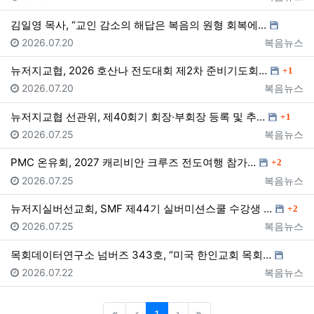
김일영 목사, “교인 감소의 해답은 복음의 원형 회복에…
등록일
등록자
2026.07.20
복음뉴스
댓글
뉴저지교협, 2026 호산나 전도대회 제2차 준비기도회…
1
등록일
등록자
2026.07.20
복음뉴스
댓글
뉴저지교협 선관위, 제40회기 회장·부회장 등록 및 추…
1
등록일
등록자
2026.07.25
복음뉴스
댓글
PMC 온유회, 2027 캐리비안 크루즈 전도여행 참가…
2
등록일
등록자
2026.07.25
복음뉴스
댓글
뉴저지실버선교회, SMF 제44기 실버미션스쿨 수강생 …
2
등록일
등록자
2026.07.25
복음뉴스
목회데이터연구소 넘버즈 343호, “미국 한인교회 목회…
등록일
등록자
2026.07.22
복음뉴스
(current)