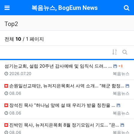
기
메뉴
복음뉴스, BogEum News
Top2
전체
10
/ 1 페이지
게시물 
게시
댓글
섬기는교회, 설립 20주년 감사예배 및 임직식 드려… …
1
등록일
등록자
2026.07.20
복음뉴스
손원일선교재단, 뉴저지은목회서 사역 소개… “해군 함정…
등록일
등록자
08.06
복음뉴스
장석진 목사 “하나님 앞에 설 때 우리가 받을 칭찬을 …
등록일
등록자
08.06
복음뉴스
진박민 목사, 뉴저지은목회 8월 정기모임서 기도… “은…
등록일
등록자
08.06
복음뉴스