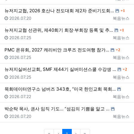
댓글
뉴저지교협, 2026 호산나 전도대회 제2차 준비기도회…
1
등록일
등록자
2026.07.20
복음뉴스
댓글
뉴저지교협 선관위, 제40회기 회장·부회장 등록 및 추…
1
등록일
등록자
2026.07.25
복음뉴스
댓글
PMC 온유회, 2027 캐리비안 크루즈 전도여행 참가…
2
등록일
등록자
2026.07.25
복음뉴스
댓글
뉴저지실버선교회, SMF 제44기 실버미션스쿨 수강생 …
2
등록일
등록자
2026.07.25
복음뉴스
목회데이터연구소 넘버즈 343호, “미국 한인교회 목회…
등록일
등록자
2026.07.22
복음뉴스
박순탁 목사, 권사 임직 기도… “섬김의 기쁨을 알고 …
등록일
등록자
2026.07.20
복음뉴스
(current)