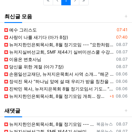
1
최신글 모음
등록일
예수 그리스도
07:41
등록일
사랑이 나를 새기다 (아가 8장)
07:40
등록일
뉴저지한인은퇴목사회, 8월 정기모임 --- "요한처럼 예수님만 높이며 살자"
08.07
등록일
뉴저지실버선교회, SMF 제44기 실버미션스쿨 수강생 모집
08.07
등록일
이용온 변호사님
08.07
등록일
당신을 위한 계절 (아가 7장)
08.07
등록일
손원일선교재단, 뉴저지은목회서 사역 소개… “해군 함정마다 예배 공동체 세우는 일에 기도와 협력을”
08.06
등록일
장석진 목사 “하나님 앞에 설 때 우리가 받을 칭찬을 생각하라”
08.06
등록일
진박민 목사, 뉴저지은목회 8월 정기모임서 기도… “은목회 모든 순서 위에 하나님의 영광 나타나게 하소서”
08.06
댓글
등록일
뉴저지한인은퇴목사회, 8월 정기모임 개최… 장석진 목사 “우리가 받을 칭찬은?” 설교
08.06
1
새댓글
등록자
등록일
뉴저지한인은퇴목사회, 8월 정기모임 --- "요한처럼 예수님만 높이며 살자" [2026년 8월 7일 금요일 자 뉴욕일보 기사] ==> https…
복음뉴스
08.07
등록자
등록일
뉴저지실버선교회, SMF 제44기 실버미션스쿨 수강생 모집 [2026년 8월 7일 금요일 자 뉴욕일보 기사] ==> https://www.bog…
복음뉴스
08.07