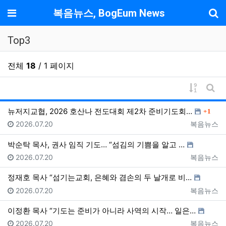
기
메뉴
복음뉴스, BogEum News
Top3
전체
18
/ 1 페이지
게시물 
게시
댓글
뉴저지교협, 2026 호산나 전도대회 제2차 준비기도회…
1
등록일
등록자
2026.07.20
복음뉴스
박순탁 목사, 권사 임직 기도… “섬김의 기쁨을 알고 …
등록일
등록자
2026.07.20
복음뉴스
정재호 목사 “섬기는교회, 은혜와 겸손의 두 날개로 비…
등록일
등록자
2026.07.20
복음뉴스
이정환 목사 “기도는 준비가 아니라 사역의 시작… 일은…
등록일
등록자
2026.07.20
복음뉴스