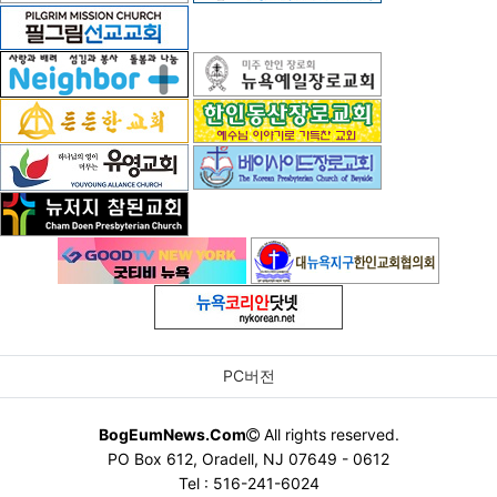
PC버전
BogEumNews.Com
All rights reserved.
PO Box 612, Oradell, NJ 07649 - 0612
Tel : 516-241-6024