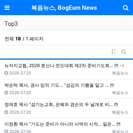
기
메뉴
복음뉴스, BogEum News
Top3
전체
18
/ 1 페이지
게시물 
게시
댓글
뉴저지교협, 2026 호산나 전도대회 제2차 준비기도회…
1
등록일
등록자
2026.07.20
복음뉴스
박순탁 목사, 권사 임직 기도… “섬김의 기쁨을 알고 …
등록일
등록자
2026.07.20
복음뉴스
정재호 목사 “섬기는교회, 은혜와 겸손의 두 날개로 비…
등록일
등록자
2026.07.20
복음뉴스
이정환 목사 “기도는 준비가 아니라 사역의 시작… 일은…
등록일
등록자
2026.07.20
복음뉴스