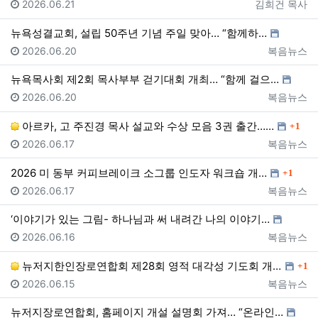
등록일
등록자
2026.06.21
김희건 목사
뉴욕성결교회, 설립 50주년 기념 주일 맞아… “함께하…
등록일
등록자
2026.06.20
복음뉴스
뉴욕목사회 제2회 목사부부 걷기대회 개최… “함께 걸으…
등록일
등록자
2026.06.20
복음뉴스
댓글
아르카, 고 주진경 목사 설교와 수상 모음 3권 출간……
1
등록일
등록자
2026.06.17
복음뉴스
댓글
2026 미 동부 커피브레이크 소그룹 인도자 워크숍 개…
1
등록일
등록자
2026.06.17
복음뉴스
‘이야기가 있는 그림- 하나님과 써 내려간 나의 이야기…
등록일
등록자
2026.06.16
복음뉴스
댓글
뉴저지한인장로연합회 제28회 영적 대각성 기도회 개최……
1
등록일
등록자
2026.06.15
복음뉴스
뉴저지장로연합회, 홈페이지 개설 설명회 가져… “온라인…