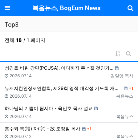
기
메뉴
복음뉴스, BogEum News
Top3
전체
18
/ 1 페이지
게시물 
게시
성경을 버린 강단(PCUSA), 어디까지 무너질 것인가…
등록일
등록자
2026.07.14
김일영 목사
댓글
뉴저지한인장로연합회, 제29회 영적 대각성 기도회 개최…
1
등록일
등록자
2026.07.14
복음뉴스
하나님의 기쁨이 됩시다 - 육민호 목사 설교
등록일
등록자
2026.07.14
복음뉴스
댓글
홍수와 복(福) 자(字) - 故 조정칠 목사
1
등록일
등록자
2026.07.12
복음뉴스