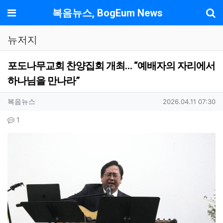
기
메뉴
복음뉴스, BogEum News
뉴저지
포도나무교회 찬양집회 개최… “예배자의 자리에서
하나님을 만나라”
작성자 정보
작성
작성일
복음뉴스
2026.04.11 07:30
컨텐츠 정보
댓글
1
본문