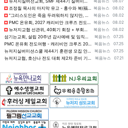
등록자
등록일
뉴저지실버선교회, SMF 제44기 실버미션스쿨 수강생 모집 [2026년 8월 7일 금요일 자 뉴욕일보 기사] ==> https://www.bog…
복음뉴스
08.07
등록자
등록일
조정칠 목사의 마지막 유고 - 홍수와 복(福) 자(字) [2026년 8월 1일 토요일 자 뉴욕일보 기사] ==> https://www.bogeu…
복음뉴스
08.02
등록자
등록일
"그리스도인은 죽음 두려워하지 않지만, 살아 있는 동안 다른 사람의 유익 + 믿음의 진보 위해 살아야" [2026년 7월 31일 금요일 자 뉴욕…
복음뉴스
08.02
등록자
등록일
PMC 온유회, 2027 캐리비안 크루즈 전도여행 참가자 모집 [2026년 7월 31일 금요일 자 뉴욕일보 기사] ==> https://www.…
복음뉴스
08.02
등록자
등록일
뉴저지교협 선관위, 40회기 회장 + 부회장 등록 + 추천 절차 공고 --- 8월 28일 등록 마감, 9월 28일 선거 [2026년 7월 29일…
복음뉴스
08.02
등록자
등록일
섬기는교회, 설립 20주년 감사예배 및 임직식 --- "이제 더 힘차게 창공을 날자" [2026년 7월 25일 토요일 자 뉴욕일보 기사] ==>…
복음뉴스
07.25
등록자
등록일
PMC 온유회 전도여행 - 캐리비언 크루즈 2027 안내 ==> https://www.bogeumnews.com/gnu54/bbs/board.p…
복음뉴스
07.25
등록자
등록일
뉴저지실버미션스쿨 제44기 훈련생 모집 안내 ==> https://www.bogeumnews.com/gnu54/bbs/board.php?bo_t…
복음뉴스
07.25
등록자
등록일
뉴저지교협, 호산나 전도 대회 제2차 준비 기도회 --- "사람이 아니라 하나님께서 일하신다" [2026년 7월 21일 화요일 자 뉴욕일보 기사…
복음뉴스
07.21