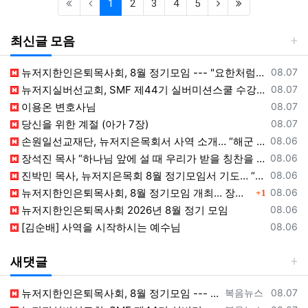
(current)
(next)
(last)
1
2
3
4
5
최신글 모음
등록일
뉴저지한인은퇴목사회, 8월 정기모임 --- "요한처럼 예수님만 높이며 살자"
08.07
등록일
뉴저지실버선교회, SMF 제44기 실버미션스쿨 수강생 모집
08.07
등록일
이용온 변호사님
08.07
등록일
당신을 위한 계절 (아가 7장)
08.07
등록일
손원일선교재단, 뉴저지은목회서 사역 소개… “해군 함정마다 예배 공동체 세우는 일에 기도와 협력을”
08.06
등록일
장석진 목사 “하나님 앞에 설 때 우리가 받을 칭찬을 생각하라”
08.06
등록일
진박민 목사, 뉴저지은목회 8월 정기모임서 기도… “은목회 모든 순서 위에 하나님의 영광 나타나게 하소서”
08.06
댓글
등록일
뉴저지한인은퇴목사회, 8월 정기모임 개최… 장석진 목사 “우리가 받을 칭찬은?” 설교
08.06
1
등록일
뉴저지한인은퇴목사회 2026년 8월 정기 모임
08.06
등록일
[김순배] 사역을 시작하시는 예수님
08.06
새댓글
등록자
등록일
뉴저지한인은퇴목사회, 8월 정기모임 --- "요한처럼 예수님만 높이며 살자" [2026년 8월 7일 금요일 자 뉴욕일보 기사] ==> https…
복음뉴스
08.07