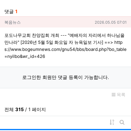
관련자료
댓글
1
복음뉴스님의 댓글
작성일
복음뉴스
2026.05.05 07:01
포도나무교회 찬양집회 개최 --- "예배자의 자리에서 하나님을
만나라" [2026년 5월 5일 화요일 자 뉴욕일보 기사] ==>
http
s://www.bogeumnews.com/gnu54/bbs/board.php?bo_table
=nyilbo&wr_id=426
로그인한 회원만 댓글 등록이 가능합니다.
목록
전체
315
/ 1 페이지
게시물 
게시