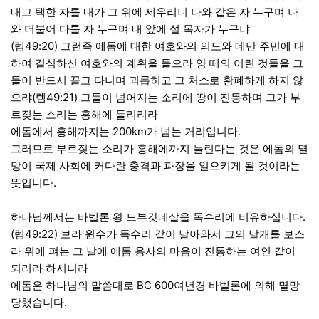
내고 택한 자를 내가 그 위에 세우리니 나와 같은 자 누구며 나
와 더불어 다툴 자 누구며 내 앞에 설 목자가 누구냐
(렘49:20) 그런즉 에돔에 대한 여호와의 의도와 데만 주민에 대
하여 결심하신 여호와의 계획을 들으라 양 떼의 어린 것들을 그
들이 반드시 끌고 다니며 괴롭히고 그 처소로 황폐하게 하지 않
으랴(렘49:21) 그들이 넘어지는 소리에 땅이 진동하며 그가 부
르짖는 소리는 홍해에 들리리라
에돔에서 홍해까지는 200km가 넘는 거리입니다.
그러므로 부르짖는 소리가 홍해에까지 들린다는 것은 에돔의 멸
망이 국제 사회에 커다란 충격과 파장을 일으키게 될 것이라는
뜻입니다.
하나님께서는 바벨론 왕 느부갓네살을 독수리에 비유하십니다.
(렘49:22) 보라 원수가 독수리 같이 날아와서 그의 날개를 보스
라 위에 펴는 그 날에 에돔 용사의 마음이 진통하는 여인 같이
되리라 하시니라
에돔은 하나님의 말씀대로 BC 600여년경 바벨론에 의해 멸망
당했습니다.