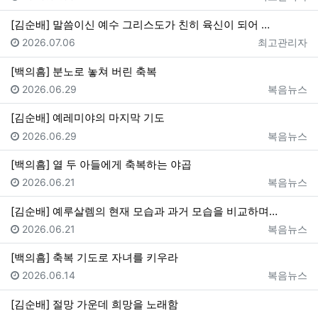
[김순배] 말씀이신 예수 그리스도가 친히 육신이 되어 …
등록일
등록자
2026.07.06
최고관리자
[백의흠] 분노로 놓쳐 버린 축복
등록일
등록자
2026.06.29
복음뉴스
[김순배] 예레미야의 마지막 기도
등록일
등록자
2026.06.29
복음뉴스
[백의흠] 열 두 아들에게 축복하는 야곱
등록일
등록자
2026.06.21
복음뉴스
[김순배] 예루살렘의 현재 모습과 과거 모습을 비교하며…
등록일
등록자
2026.06.21
복음뉴스
[백의흠] 축복 기도로 자녀를 키우라
등록일
등록자
2026.06.14
복음뉴스
[김순배] 절망 가운데 희망을 노래함