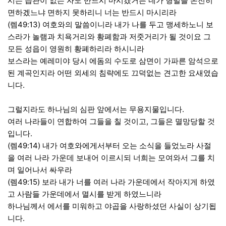
시는 습관이 없는 자도 반드시 마시겠거든 네가 형벌을 온전히
면하겠느냐 면하지 못하리니 너는 반드시 마시리라
(렘49:13) 여호와의 말씀이니라 내가 나를 두고 맹세하노니 보
스라가 놀램과 치욕거리와 황폐함과 저줏거리가 될 것이요 그
모든 성읍이 영원히 황폐하리라 하시니라
보스라는 예레미야 당시 에돔의 수도로 삼면이 가파른 암석으로
된 계곡인지라 어떤 외세의 침략에도 끄덕없는 견고한 요새였습
니다.
그럴지라도 하나님의 심판 앞에서는 무용지물입니다.
여러 나라들이 연합하여 그들을 칠 것이고, 그들은 멸망당할 것
입니다.
(렘49:14) 내가 여호와에게서부터 오는 소식을 들었노라 사절
을 여러 나라 가운데 보내어 이르시되 너희는 모여와서 그를 치
며 일어나서 싸우라
(렘49:15) 보라 내가 너를 여러 나라 가운데에서 작아지게 하였
고 사람들 가운데에서 멸시를 받게 하였느니라
하나님께서 에서를 미워하고 야곱을 사랑하셨던 사실이 상기됩
니다.