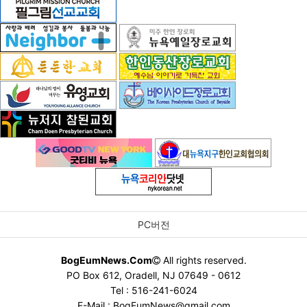
PC버전
BogEumNews.Com
All rights reserved.
PO Box 612, Oradell, NJ 07649 - 0612
Tel : 516-241-6024
E-Mail : BogEumNews@gmail.com