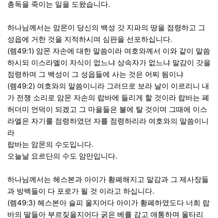
총독을 죽이는 일을 도왔습니다.
하나님께서는 암몬이 당신의 백성 갓 지파의 땅을 점령하고 그
성읍에 거한 것을 지적하시며 심판을 선포하십니다.
(렘49:1) 암몬 자손에 대한 말씀이라 여호와께서 이와 같이 말씀
하시되 이스라엘이 자식이 없느냐 상속자가 없느냐 말감이 갓을
점령하며 그 백성이 그 성읍들에 사는 것은 어찌 됨이냐
(렘49:2) 여호와의 말씀이니라 그러므로 보라 날이 이르리니 내
가 전쟁 소리로 암몬 자손의 랍바에 들리게 할 것이라 랍바는 폐
허더미 언덕이 되겠고 그 마을들은 불에 탈 것이며 그때에 이스
라엘은 자기를 점령하였던 자를 점령하리라 여호와의 말씀이니
라
랍바는 암몬의 수도입니다.
오늘날 요르단의 수도 암만입니다.
하나님께서는 헤스본과 아이가 황폐해지고 말감과 그 제사장들
과 방백들이 다 포로가 될 것 이라고 하십니다.
(렘49:3) 헤스본아 슬피 울지어다 아이가 황폐하였도다 너희 랍
바의 딸들아 부르짖을지어다 굵은 베를 감고 애통하며 울타리