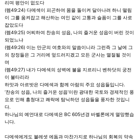
리며 평안이 없도다
(렘49:24) 다메섹이 피곤하여 몸을 돌이켜 달아나려 하니 떨림
이 그를 움켜잡고 해산하는 여인 같이 고통과 슬픔이 그를 사로
잡았도다
(렘49:25) 어찌하여 찬송의 성읍, 나의 즐거운 성읍이 버린 것이
되었느냐
(렘49:26) 이는 만군의 여호와의 말씀이니라 그런즉 그 날에 그
의 장정들은 그 거리에 엎드러지겠고 모든 군사는 멸절될 것이
며
(렘49:27) 내가 다메섹의 성벽에 불을 지르리니 벤하닷의 궁전
이 불타리라
하맛과 아르밧은 다메섹과 함께 아람의 주요 성읍들입니다.
‘찬송의 성읍, 나의 즐거운 성읍’이란 광대한 국토와 경제적인 풍
요로 인해 흥청대고 쾌락에 탐닉하던 성읍들을 풍자한 것입니
다.
하나님의 예언대로 다메섹은 BC 605년경 바벨론에게 멸망했습
니다.
다메섹에게도 블레셋 에돔과 마찬가지로 하나님의 회복의 약속