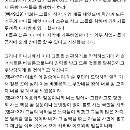
여호와께서 이와 같이 말씀하시되 너희는 일어나 게달로 올라가
서 동방 자손들을 황폐하게 하라
(렘49:29) 너희는 그들의 장막과 양 떼를 빼앗으며 휘장과 모든
기구와 낙타를 빼앗아다가 소유로 삼고 그들을 향하여 외치기를
두려움이 사방에 있다 할지니라
이들은 넓은 아라비아 사막에 거주하였던 터라 외부 침입자들의
공격에 쉽게 방어를 할 수 있다고 자신했습니다.
그러나 하나님께서 이미 그들을 심판하기로 작정하셨기에 하솔
백성들은 바벨론으로부터 침략을 받고 모든 것들을 탈취당하고
추방당하게 될 것이라고 하십니다.
(렘49:30) 여호와의 말씀이니라 하솔 주민아 도망하라 멀리 가
서 깊은 곳에 살라 이는 바벨론의 느부갓네살 왕이 너를 칠 모략
과 너를 칠 계책을 세웠음이라
(렘49:31) 여호와의 말씀이니라 너는 일어나 고요하고도 평안
히 사는 백성 곧 성문이나 문빗장이 없이 홀로 사는 국민을 치라
(렘49:32) 그들의 낙타들은 노략물이 되겠고 그들의 많은 가축
은 탈취를 당할 것이라 내가 그 살쩍을 깎는 자들을 사면에 흩고
그 재난을 여러 곳에서 오게 하리라 여호와의 말씀이니라