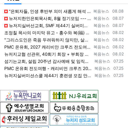
등록자
등록일
"은퇴자들, 인생 후반부 의미 새롭게 해석 --- 하나님(복음+선교)길에 나서자" [2026년 8월 8일 토요일 자 뉴욕일보 기사] ==> ht…
복음뉴스
08.08
등록자
등록일
뉴저지한인은퇴목사회, 8월 정기모임 --- "요한처럼 예수님만 높이며 살자" [2026년 8월 7일 금요일 자 뉴욕일보 기사] ==> https…
복음뉴스
08.07
등록자
등록일
뉴저지실버선교회, SMF 제44기 실버미션스쿨 수강생 모집 [2026년 8월 7일 금요일 자 뉴욕일보 기사] ==> https://www.bog…
복음뉴스
08.07
등록자
등록일
조정칠 목사의 마지막 유고 - 홍수와 복(福) 자(字) [2026년 8월 1일 토요일 자 뉴욕일보 기사] ==> https://www.bogeu…
복음뉴스
08.02
등록자
등록일
"그리스도인은 죽음 두려워하지 않지만, 살아 있는 동안 다른 사람의 유익 + 믿음의 진보 위해 살아야" [2026년 7월 31일 금요일 자 뉴욕…
복음뉴스
08.02
등록자
등록일
PMC 온유회, 2027 캐리비안 크루즈 전도여행 참가자 모집 [2026년 7월 31일 금요일 자 뉴욕일보 기사] ==> https://www.…
복음뉴스
08.02
등록자
등록일
뉴저지교협 선관위, 40회기 회장 + 부회장 등록 + 추천 절차 공고 --- 8월 28일 등록 마감, 9월 28일 선거 [2026년 7월 29일…
복음뉴스
08.02
등록자
등록일
섬기는교회, 설립 20주년 감사예배 및 임직식 --- "이제 더 힘차게 창공을 날자" [2026년 7월 25일 토요일 자 뉴욕일보 기사] ==>…
복음뉴스
07.25
등록자
등록일
PMC 온유회 전도여행 - 캐리비언 크루즈 2027 안내 ==> https://www.bogeumnews.com/gnu54/bbs/board.p…
복음뉴스
07.25
등록자
등록일
뉴저지실버미션스쿨 제44기 훈련생 모집 안내 ==> https://www.bogeumnews.com/gnu54/bbs/board.php?bo_t…
복음뉴스
07.25