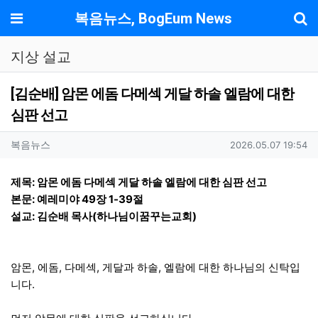
기
메뉴
복음뉴스, BogEum News
지상 설교
[김순배] 암몬 에돔 다메섹 게달 하솔 엘람에 대한
심판 선고
작성자 정보
작성
작성일
복음뉴스
2026.05.07 19:54
컨텐츠 정보
본문
제목: 암몬 에돔 다메섹 게달 하솔 엘람에 대한 심판 선고
본문: 예레미야 49장 1-39절
설교: 김순배 목사(하나님이꿈꾸는교회)
암몬, 에돔, 다메섹, 게달과 하솔, 엘람에 대한 하나님의 신탁입
니다.