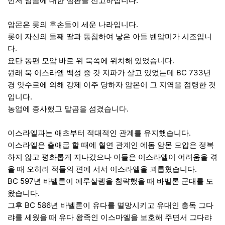
먼저 암몸에 대한 심판을 선고하십니다.
암몬은 롯의 후손들이 세운 나라입니다.
롯이 자신의 둘째 딸과 동침하여 낳은 아들 벤암미가 시조입니
다.
요단 동편 모압 바로 위 북쪽에 위치해 있었습니다.
원래 북 이스라엘 백성 중 갓 지파가 살고 있었는데 BC 733년
경 앗수르에 의해 강제 이주 당하자 암몬이 그 지역을 점령한 것
입니다.
농업에 종사했고 말곰을 섬겼습니다.
이스라엘과는 애초부터 적대적인 관계를 유지했습니다.
이스라엘은 출애굽 할 때에 혈연 관계인 에돔 암몬 모압은 정복
하지 않고 평화롭게 지나갔으나 이들은 이스라엘이 어려움을 겪
을 때 오히려 적들의 편에 서서 이스라엘을 괴롭혔습니다.
BC 597년 바벨론이 예루살렘을 침략했을 때 바벨론 군대를 도
왔습니다.
그후 BC 586년 바벨론이 유다를 멸망시키고 유대인 총독 그다
랴를 세웠을 때 유다 왕족인 이스마엘을 보호해 주면서 그다랴