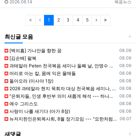
등록일
등록자
2026.06.14
복음뉴스
(current)
(next)
(last)
1
2
3
4
5
최신글 모음
등록일
[백의흠] 가나안을 향한 꿈
08.09
등록일
[김순배] 팔복
08.09
등록일
과테말라 Peten 천국복음 세미나 둘째 날, 안명수 선교사 강의와 수료식 진행
08.09
등록일
머리로 아는 칼, 몸에 익은 물매돌
08.08
등록일
돌아오라 (이사야 1장)
08.08
등록일
2026 과테말라 현지 목회자 대상 천국복음 세미나, Peten 지역서 시작
08.08
등록일
"은퇴자들, 인생 후반부 의미 새롭게 해석 --- 하나님(복음+선교) 길에 나서자"
08.08
등록일
예수 그리스도
08.08
등록일
사랑이 나를 새기다 (아가 8장)
08.08
등록일
뉴저지한인은퇴목사회, 8월 정기모임 --- "요한처럼 예수님만 높이며 살자"
08.07
새댓글