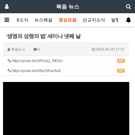
복음 뉴스
인
교계소식
뉴스해설
영상모음
선교지소식
발행인칼럼
'생명의 성령의 법' 세미나 넷째 날
복음뉴스
0
2024.06.20 17:57
https://youtu.be/3RGaQ_AfDXU
853
https://youtu.be/08scSRan9uE
934