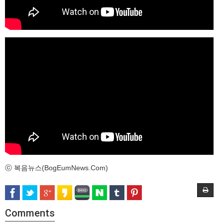
ⓒ 복음뉴스(BogEumNews.Com)
Comments