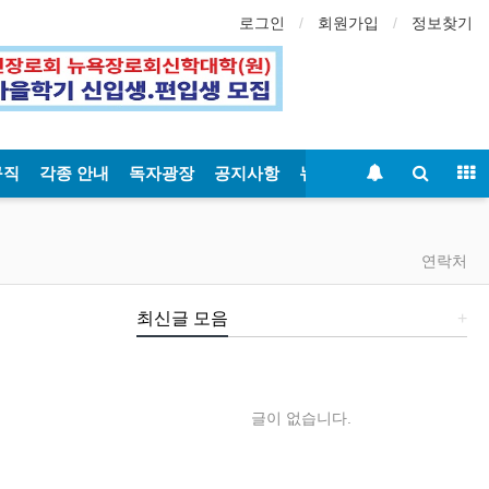
로그인
회원가입
정보찾기
구직
각종 안내
독자광장
공지사항
뉴욕일보
연락처
최신글 모음
+
글이 없습니다.