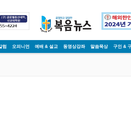
칼럼
오피니언
예배 & 설교
동영상강좌
말씀묵상
구인 & 